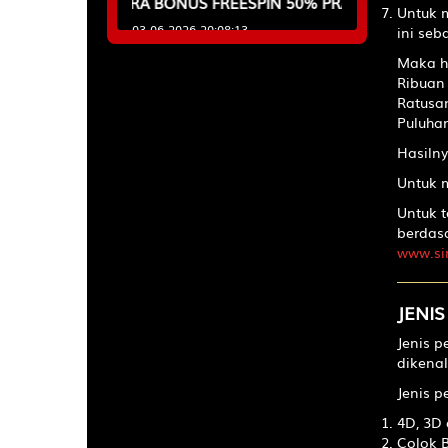
EXTRA BONUS FREESPIN 50% PRAGMATIC PLAY DAN
Untuk m
03-06-2026 20:08:13
ini seb
Maka ha
Ribuan
Ratusa
Puluha
Hasiln
Untuk m
Untuk 
berdasa
www.si
JENIS
Jenis 
dikenal
Jenis p
4D, 3D
Colok 