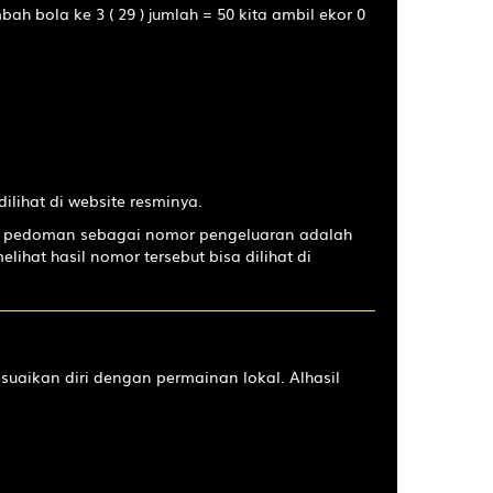
h bola ke 3 ( 29 ) jumlah = 50 kita ambil ekor 0
ilihat di website resminya.
il pedoman sebagai nomor pengeluaran adalah
ihat hasil nomor tersebut bisa dilihat di
uaikan diri dengan permainan lokal. Alhasil