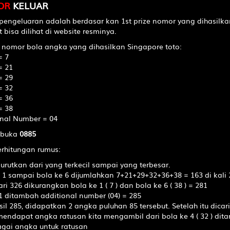
OR
KELUAR
engeluaran adalah berdasar kan 1st prize nomor yang dihasilka
t bisa dilihat di website resminya.
 nomor bola angka yang dihasilkan Singapore toto:
= 7
= 21
= 29
= 32
= 36
= 38
onal Number = 04
 buka
0885
erhitungan rumus:
 urutkan dari yang terkecil sampai yang terbesar.
 1 sampai bola ke 6 dijumlahkan 7+21+29+32+36+38 = 163 di kali 
ari 326 dikurangkan bola ke 1 ( 7 ) dan bola ke 6 ( 38 ) = 281
1 ditambah additional number (04) = 285
sil 285, didapatkan 2 angka puluhan 85 tersebut. Setelah itu dica
endapat angka ratusan kita mengambil dari bola ke 4 ( 32 ) ditam
agai angka untuk ratusan