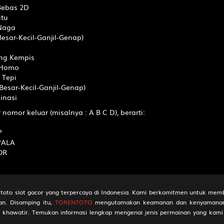
Bebas 2D
itu
Naga
Besar-Kecil-Ganjil-Genap)
ng Kempis
 Homo
 Tepi
Besar-Kecil-Ganjil-Genap)
inasi
r nomor keluar (misalnya : A B C D), berarti:
P
PALA
OR
 toto slot gacor yang terpercaya di Indonesia. Kami berkomitmen untuk me
an. Disamping itu,
TORENTOTO
mengutamakan keamanan dan kenyamanan d
a khawatir. Temukan informasi lengkap mengenai jenis permainan yang kam