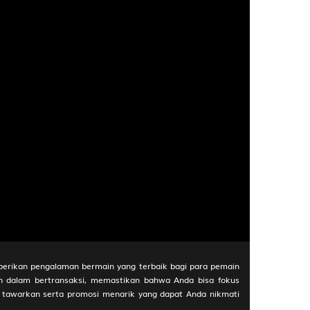
mberikan pengalaman bermain yang terbaik bagi para pemain
alam bertransaksi, memastikan bahwa Anda bisa fokus
i tawarkan serta promosi menarik yang dapat Anda nikmati