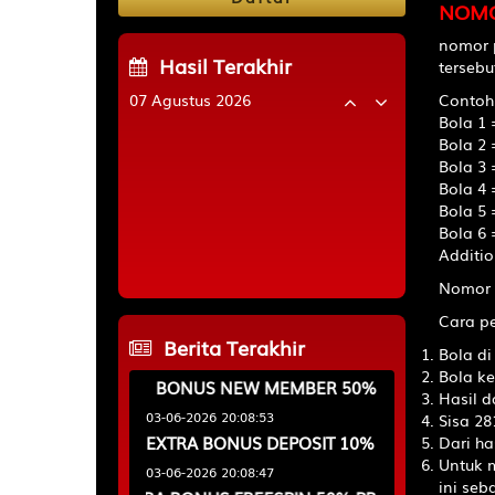
NOM
nomor p
Hasil Terakhir
tersebu
07 Agustus 2026
Contoh
Bola 1 
Europe Sicbo Dice
1
Bola 2 
Bola 3 
Live Plinko
1
Bola 4 
Bola 5 
Europe Suwit
Bola 6 
g
u
n
t
i
n
g
t
e
l
u
n
j
u
k
Additi
Europe 12D
1
Nomor
Cara p
Berita Terakhir
Bola di
Bola ke
BONUS NEW MEMBER 50%
Hasil d
03-06-2026 20:08:53
Sisa 28
EXTRA BONUS DEPOSIT 10%
Dari ha
Untuk m
03-06-2026 20:08:47
ini seb