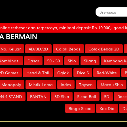
terbesar dan terpercaya, minimal deposit Rp.10,000,- good luck b
A
BERMAIN
No. Keluar
4D/3D/2D
Colok Bebas
Colok Bebas 2D
Kombinasi
Dasar
50 - 50
Shio
Silang
Kembang K
2D Games
Head & Tail
Oglok
Dice 6
Red/White
B
Monopoly
Mistik Lama
Index
Taysen
Macau Shio
DN 4 STAND
FANTAN
3D Shio
Sicbo Ball
5D
Race
Bingo Sicbo
Xoc Dia
Du