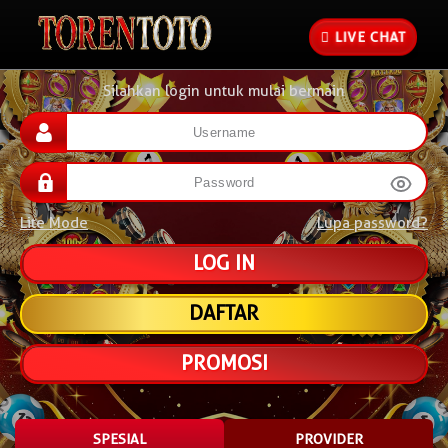
LIVE CHAT
Silahkan login untuk mulai bermain
Lite Mode
Lupa password?
DAFTAR
PROMOSI
SPESIAL
PROVIDER