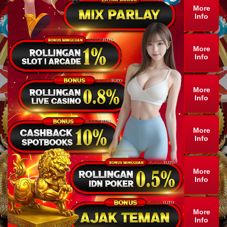
More
Info
More
Info
More
Info
More
Info
More
Info
More
Info