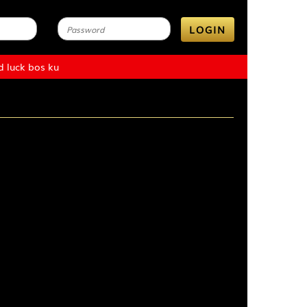
LOGIN
ck bos ku