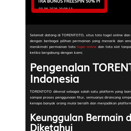
EXTRA BONUS FREESPIN 50% PRAGMATIC PLAY D
03-06-2026 20:08:13
Selamat datang di TORENTOTO, situs toto togel online dan
dengan berbagai pilihan permainan yang menarik dan am
menikmati permainan toto
togel online
dan toto slot tanp
ketika bergabung dengan kami.
Pengenalan TORENTO
Indonesia
TORENTOTO dikenal sebagai salah satu platform yang bany
sampai proses penggunaan fitur, semuanya dirancang simpel
kenapa banyak orang mulai beralih dan menjadikan platform 
Keunggulan Bermain d
Diketahui