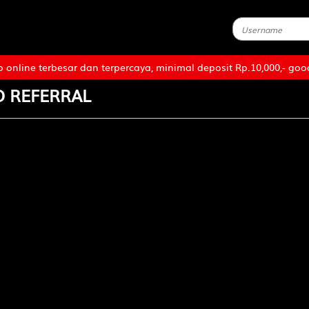
line terbesar dan terpercaya, minimal deposit Rp.10,000,- good lu
O REFERRAL